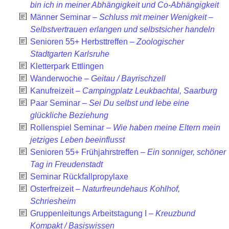
bin ich in meiner Abhängig­keit und Co-Abhängig­keit
Männer Seminar –
Schluss mit meiner Wenigkeit –
Selbstvertrauen erlangen und selbstsicher handeln
Senioren 55+ Herbsttreffen –
Zoologischer
Stadtgarten Karlsruhe
Kletterpark Ettlingen
Wanderwoche –
Geitau / Bayrischzell
Kanufreizeit –
Campingplatz Leukbachtal, Saarburg
Paar Seminar –
Sei Du selbst und lebe eine
glückliche Beziehung
Rollenspiel Seminar –
Wie haben meine Eltern mein
jetziges Leben beeinflusst
Senioren 55+ Frühjahrstreffen –
Ein sonniger, schöner
Tag in Freudenstadt
Seminar Rückfallpropylaxe
Osterfreizeit –
Naturfreundehaus Kohlhof,
Schriesheim
Gruppen­leitungs Arbeits­tagung I –
Kreuzbund
Kompakt / Basiswissen