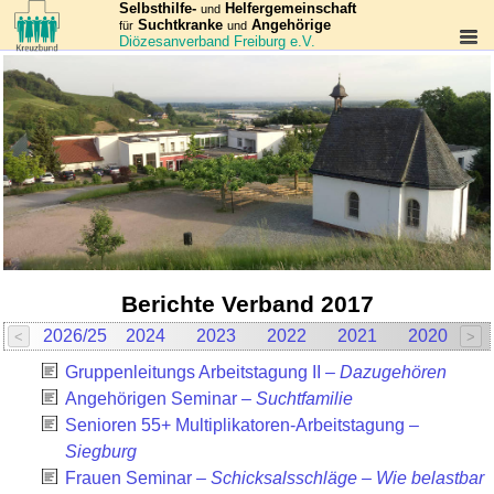
Selbsthilfe-
Helfergemeinschaft
und
Suchtkranke
Angehörige
für
und
Diözesanverband Freiburg e.V.
Berichte Verband 2017
2026/25
2024
2023
2022
2021
2020
2
<
>
Gruppen­leitungs Arbeits­tagung II –
Dazugehören
Angehörigen Seminar –
Suchtfamilie
Senioren 55+ Multi­plikatoren-Arbeits­tagung –
Siegburg
Frauen Seminar –
Schicksalsschläge – Wie belastbar