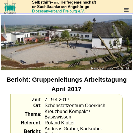
Selbsthilfe-
Helfergemeinschaft
und
Suchtkranke
Angehörige
für
und
Diözesanverband Freiburg e.V.
Renchtal Tourismus GmbH
Bericht: Gruppenleitungs Arbeitstagung
April 2017
Zeit
7.–9.4.2017
Ort
Schön­statt­zentrum Oberkirch
Kreuzbund Kompakt /
Thema
Basiswissen
Referent
Roland Klotter
Andreas Gräber, Karlsruhe-
Bericht