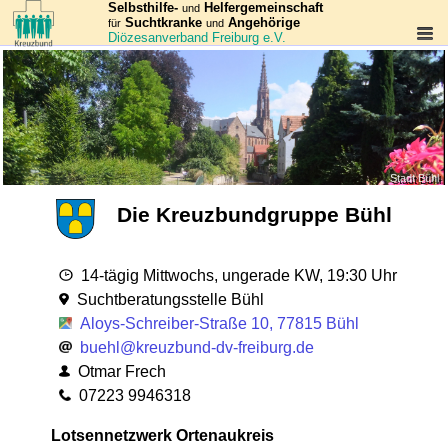
Selbsthilfe-
Helfergemeinschaft
und
Suchtkranke
Angehörige
für
und
Diözesanverband Freiburg e.V.
Stadt Bühl
Die Kreuzbundgruppe Bühl
14-tägig Mittwochs, ungerade KW, 19:30 Uhr
Suchtberatungsstelle Bühl
Aloys-Schreiber-Straße 10,
77815 Bühl
buehl@kreuzbund-dv-freiburg.de
Otmar Frech
07223 9946318
Lotsen­netzwerk Ortenaukreis