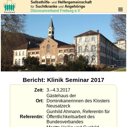
Selbsthilfe-
Helfergemeinschaft
und
Suchtkranke
Angehörige
für
und
Diözesanverband Freiburg e.V.
Bericht: Klinik Seminar 2017
Zeit
3.–4.3.2017
Gästehaus der
Ort
Dominikanerinnen des Klosters
Neusatzeck
Gunhild Ahmann, Referentin für
Referentin
Öffent­lich­keits­arbeit des
Bundesverbandes