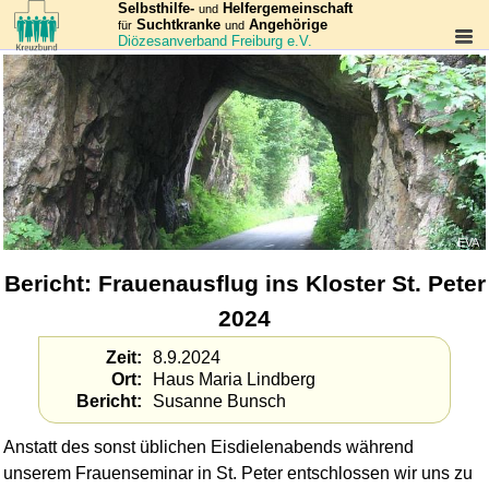
Selbsthilfe-
Helfergemeinschaft
und
Suchtkranke
Angehörige
für
und
Diözesanverband Freiburg e.V.
EVA
Bericht: Frauenausflug ins Kloster St. Peter
2024
Zeit
8.9.2024
Ort
Haus Maria Lindberg
Bericht
Susanne Bunsch
Anstatt des sonst üblichen Eisdielenabends während
unserem Frauen­seminar in St. Peter entschlossen wir uns zu