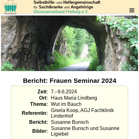
Selbsthilfe-
Helfergemeinschaft
und
Suchtkranke
Angehörige
für
und
Diözesanverband Freiburg e.V.
EVA
Bericht: Frauen Seminar 2024
Zeit
7.–9.6.2024
Ort
Haus Maria Lindberg
Thema
Wut im Bauch
Gisela Koop, AGJ Fachklinik
Referentin
Lindenhof
Bericht
Susanne Bunsch
Susanne Bunsch und Susanne
Bilder
Ligiebel