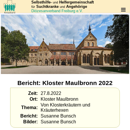
Selbsthilfe-
Helfergemeinschaft
und
Suchtkranke
Angehörige
für
und
Diözesanverband Freiburg e.V.
Bericht: Kloster Maulbronn 2022
Zeit
27.8.2022
Ort
Kloster Maulbronn
Von Klosterkräutern und
Thema
Kräuterhexen
Bericht
Susanne Bunsch
Bilder
Susanne Bunsch