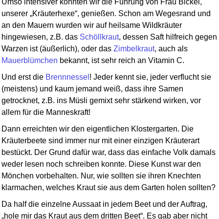
Umso intensiver konnten wir die Führung von Frau Bickel,
unserer
Kräuterhexe
, genießen. Schon am Wegesrand und
an den Mauern wurden wir auf heilsame Wildkräuter
hingewiesen, z.B. das
Schöllkraut
, dessen Saft hilfreich gegen
Warzen ist (äußerlich), oder das
Zimbelkraut
, auch als
Mauerblümchen
bekannt, ist sehr reich an Vitamin C.
Und erst die
Brennnessel
! Jeder kennt sie, jeder verflucht sie
(meistens) und kaum jemand weiß, dass ihre Samen
getrocknet, z.B. ins Müsli gemixt sehr stärkend wirken, vor
allem für die Manneskraft!
Dann erreichten wir den eigentlichen Klostergarten. Die
Kräuterbeete sind immer nur mit einer einzigen Kräuterart
bestückt. Der Grund dafür war, dass das einfache Volk damals
weder lesen noch schreiben konnte. Diese Kunst war den
Mönchen vorbehalten. Nur, wie sollten sie ihren Knechten
klarmachen, welches Kraut sie aus dem Garten holen sollten?
Da half die einzelne Aussaat in jedem Beet und der Auftrag,
hole mir das Kraut aus dem dritten Beet
. Es gab aber nicht