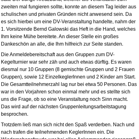
zweiten mal fungieren sollte, konnte an diesem Tag leider aus
schulischen und privaten Gründen nicht anwesend sein. Da
es sich hierbei um eine DV-Veran­staltung handelte, nahm der
1. Vorsitzende Bernd Galowski das Heft in die Hand, welches
Ihm keine Mühe bereitete. An dieser Stelle ein großes
Dankeschön an alle, die Ihm hilfreich zur Seite standen.
Die Anmeldebereitschaft aus den Gruppen zum DV-
Kegelturnier war sehr zäh und auch etwas dürftig. Es waren
diesmal nur 10 Gruppen (8 gemischte Gruppen und 2 Frauen
Gruppen), sowie 12 EinzelkeglerInnen und 2 Kinder am Start.
Die Gesamtteilnehmerzahl lag nur bei etwa 50 Personen. Das
war in den Vorjahren schon einmal mehr und es stellte sich
uns die Frage, ob so eine Veran­staltung noch Sinn macht.
Das wird auf der nächsten Gruppen­leitungs­arbeits­tagung
besprochen.
Trotzdem ließ man sich nicht den Spaß verderben. Nach und
nach trafen die teil­nehmenden KeglerInnen ein. Die