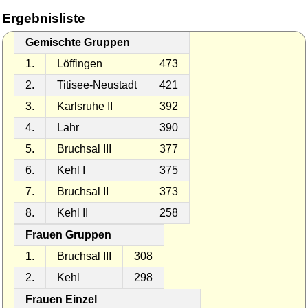
Ergebnisliste
Gemischte Gruppen
1.
Löffingen
473
2.
Titisee-Neustadt
421
3.
Karlsruhe II
392
4.
Lahr
390
5.
Bruchsal III
377
6.
Kehl I
375
7.
Bruchsal II
373
8.
Kehl II
258
Frauen Gruppen
1.
Bruchsal III
308
2.
Kehl
298
Frauen Einzel