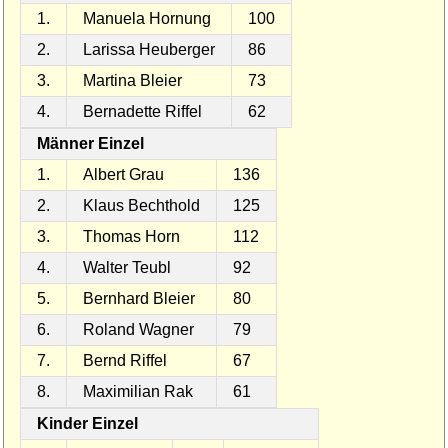
1.
Manuela Hornung
100
2.
Larissa Heuberger
86
3.
Martina Bleier
73
4.
Bernadette Riffel
62
Männer Einzel
1.
Albert Grau
136
2.
Klaus Bechthold
125
3.
Thomas Horn
112
4.
Walter Teubl
92
5.
Bernhard Bleier
80
6.
Roland Wagner
79
7.
Bernd Riffel
67
8.
Maximilian Rak
61
Kinder Einzel