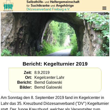
Selbsthilfe-
Helfergemeinschaft
und
Suchtkranke
Angehörige
für
und
Diözesanverband Freiburg e.V.
EVA
Bericht: Kegelturnier 2019
Zeit
8.9.2019
Ort
Kegelcenter Lahr
Bericht
Bernd Galowski
Bilder
Bernd Galowski
Am Sonntag den 8. September 2019 fand im Kegelcenter in
Lahr das 35. Kreuzbund Diözesan­verband ("DV") Kegelturnier
statt. Der Junge Kreuzbund, welcher als Veranstalter zum