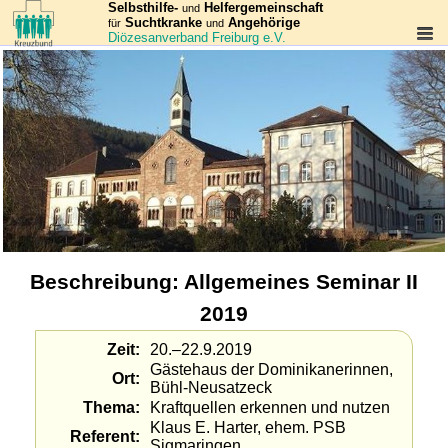
Selbsthilfe-
Helfergemeinschaft
und
Suchtkranke
Angehörige
für
und
Diözesanverband Freiburg e.V.
Beschreibung: Allgemeines Seminar II
2019
Zeit
20.–22.9.2019
Gästehaus der Dominikanerinnen,
Ort
Bühl-Neusatzeck
Thema
Kraft­quellen erkennen und nutzen
Klaus E. Harter, ehem. PSB
Referent
Sigmaringen