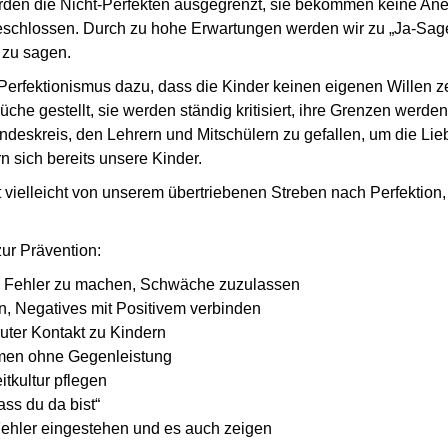
werden die Nicht-Perfekten ausgegrenzt, sie bekommen keine An
eschlossen. Durch zu hohe Erwartungen werden wir zu
Ja-Sag
 zu sagen.
 Perfektionismus dazu, dass die Kinder keinen eigenen Willen z
he gestellt, sie werden ständig kritisiert, ihre Grenzen werden
ndeskreis, den Lehrern und Mitschülern zu gefallen, um die Lieb
 sich bereits unsere Kinder.
ert vielleicht von unserem übertriebenen Streben nach Perfektio
ur Prävention:
, Fehler zu machen, Schwäche zuzulassen
ren, Negatives mit Positivem verbinden
ter Kontakt zu Kindern
men ohne Gegenleistung
itkultur pflegen
ss du da bist
Fehler eingestehen und es auch zeigen