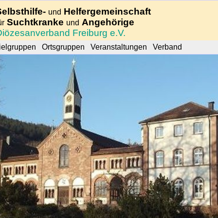
Selbsthilfe-
Helfergemeinschaft
und
Suchtkranke
Angehörige
ür
und
Diözesanverband Freiburg e.V.
ielgruppen
Ortsgruppen
Veranstaltungen
Verband