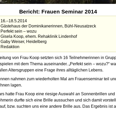
Bericht: Frauen Seminar 2014
16.–18.5.2014
Gästehaus der Dominikanerinnen, Bühl-Neusatzeck
Perfekt sein – wozu
Gisela Koop, ehem. Rehaklinik Lindenhof
Gaby Weiser, Heidelberg
Redaktion
eitung von Frau Koop setzten sich 16 Teilnehmerinnen in Grup
nspielen mit dem Thema auseinander.
Perfekt sein – wozu?
war
llen Altersgruppen eine Frage ihres alltäglichen Lebens.
innen nahmen zum wiederholten Mal am Frauen­seminar teil un
ihnen lagen.
s hatte Frau Koop eine riesige Auswahl an Sonnenbrillen und Br
ehmerin durfte sich eine Brille aussuchen und sich damit vorste
 auf, bzw. suchten uns eine andere Brille aus. Das Ergebnis ist