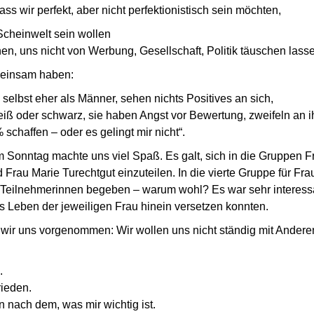
ass wir perfekt, aber nicht perfektionistisch sein möchten,
 Scheinwelt sein wollen
hen, uns nicht von Werbung, Gesell­schaft, Politik täuschen lass
meinsam haben:
ch selbst eher als Männer, sehen nichts Positives an sich,
eiß oder schwarz, sie haben Angst vor Bewertung, zweifeln an 
% schaffen – oder es gelingt mir nicht
.
m Sonntag machte uns viel Spaß. Es galt, sich in die Gruppen F
 Frau Marie Turechtgut einzuteilen. In die vierte Gruppe für F
 Teilnehmerinnen begeben – warum wohl? Es war sehr interessa
s Leben der jeweiligen Frau hinein versetzen konnten.
 wir uns vorgenommen: Wir wollen uns nicht ständig mit Ander
.
rieden.
n nach dem, was mir wichtig ist.