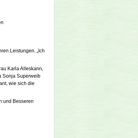
en
ihren Leistungen.
Ich
rau Karla Alleskann,
rau Sonja Superweib
nt, wie sich die
en und Besseren