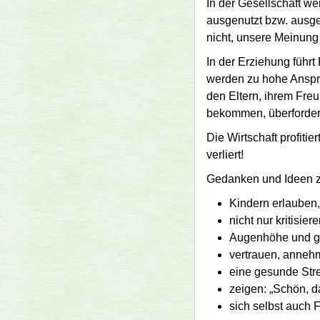
In der Gesell­schaft 
ausgenutzt bzw. ausg
nicht, unsere Meinung
In der Erziehung führt
werden zu hohe Ansprüc
den Eltern, ihrem Freu
bekommen, überfordern
Die Wirtschaft profiti
verliert!
Gedanken und Ideen z
Kindern erlauben
nicht nur kritisie
Augenhöhe und gu
vertrauen, anneh
eine gesunde Stre
zeigen:
Schön, da
sich selbst auch 